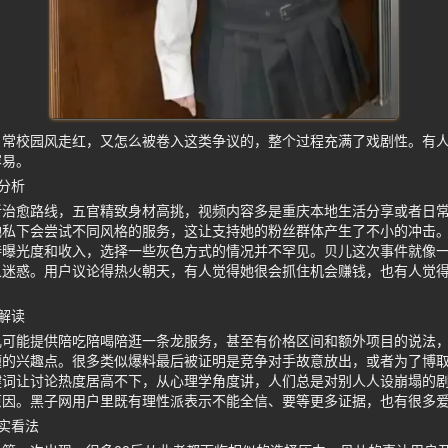
日常校园风走红，又怎么被卷入这类争议的，整个过程充满了戏剧性。有
容易。
分析
治愈路线，五官精致身材高挑，视频内容多是重庆本地生活分享或者日常v
她私下会尝试不同风格的服务，这让支持她的粉丝群体产生了不小的冲击
持曝光度和收入，选择一些灰色方式的情况并不罕见。贝儿这次事件就像
象迷惑。用户议论得热火朝天，有人觉得她很会抓住机会赚钱，也有人觉
解读
儿可能提供陪吃陪喝陪逛一条龙服务，甚至有价格区间和额外项目的说法
题的兴趣点。很多类似爆料最后被证明是竞争对手故意放出，或者为了博
键词让讨论热度居高不下，从心理学角度讲，人们总是对别人人设崩塌的
原因。黑子网用户里既有理性派表示不能全信、要等更多证据，也有很多
实看法