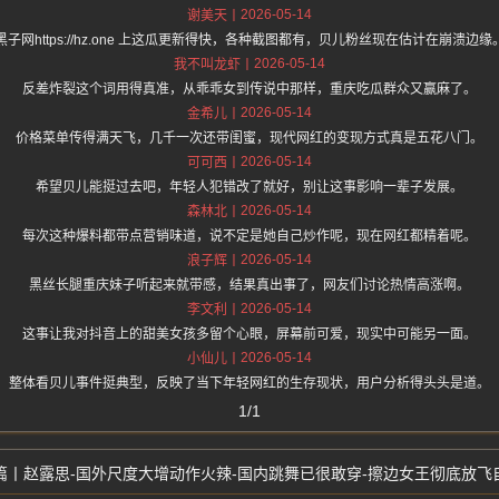
2026-05-14
谢美天
黑子网https://hz.one 上这瓜更新得快，各种截图都有，贝儿粉丝现在估计在崩溃边缘
2026-05-14
我不叫龙虾
反差炸裂这个词用得真准，从乖乖女到传说中那样，重庆吃瓜群众又赢麻了。
2026-05-14
金希儿
价格菜单传得满天飞，几千一次还带闺蜜，现代网红的变现方式真是五花八门。
2026-05-14
可可西
希望贝儿能挺过去吧，年轻人犯错改了就好，别让这事影响一辈子发展。
2026-05-14
森林北
每次这种爆料都带点营销味道，说不定是她自己炒作呢，现在网红都精着呢。
2026-05-14
浪子辉
黑丝长腿重庆妹子听起来就带感，结果真出事了，网友们讨论热情高涨啊。
2026-05-14
李文利
这事让我对抖音上的甜美女孩多留个心眼，屏幕前可爱，现实中可能另一面。
2026-05-14
小仙儿
整体看贝儿事件挺典型，反映了当下年轻网红的生存现状，用户分析得头头是道。
1/1
赵露思-国外尺度大增动作火辣-国内跳舞已很敢穿-擦边女王彻底放飞