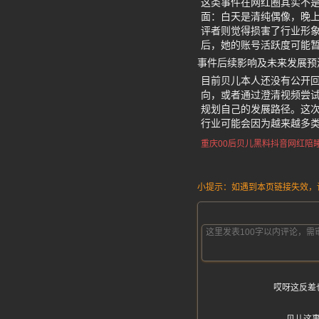
这类事件在网红圈其实不是
面：白天是清纯偶像，晚
评者则觉得损害了行业形
后，她的账号活跃度可能
事件后续影响及未来发展预
目前贝儿本人还没有公开
向，或者通过澄清视频尝
规划自己的发展路径。这
行业可能会因为越来越多
重庆00后贝儿黑料
抖音网红陪
小提示：如遇到本页链接失效，请发
哎呀这反差