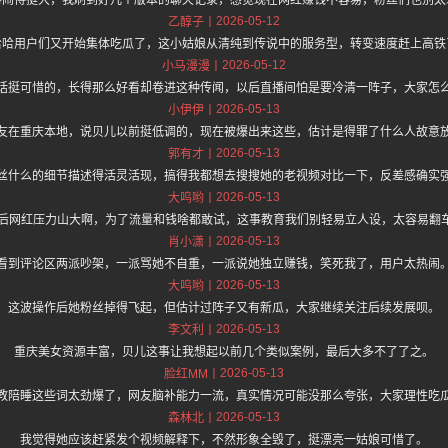
事闹得挺大，我刷到好几个版本的聊天记录，感觉现在网红赚钱不容易，粉丝们也别太
2026-05-12
乙醇子
哈哈用户们又开始集体吃瓜了，这小姑娘从清纯到传说中的服务型，转变速度赶上高铁
2026-05-12
小马漫漫
话挺可惜的，长得那么好看却卷进这种传闻，以后直播间怕是要冷清一阵子，大家怎
2026-05-13
小伊伊
友在重庆本地，说贝儿以前挺低调的，现在被爆出来这些，估计是得罪了什么人故意
2026-05-13
郭有才
丝什么的细节描述得活灵活现，搞得我都想去搜搜她的老视频对比一下，反差感确实
2026-05-13
大呜哟
0后网红压力山大啊，为了流量和钱啥都敢试，这事教育我们别轻易立人设，太容易翻
2026-05-13
肖小潇
看到评论区两派吵架，一派骂她不自重，一派说她独立赚钱，笑死我了，用户太热闹
2026-05-13
大呜哟
这波操作后她粉丝掉得飞起，但估计过阵子又有新瓜，大家继续关注后续发展呗。
2026-05-13
李文利
重庆美女资源丰富，贝儿这事让我想起以前几个类似案例，最后大多不了了之。
2026-05-13
脸红MM
教陪睡这些词太劲爆了，网友脑补能力一流，真实情况可能没那么夸张，大家理性吃
2026-05-13
森林北
我觉得她应该赶紧发个视频解释下，不然形象全毁了，挺漂亮一姑娘可惜了。