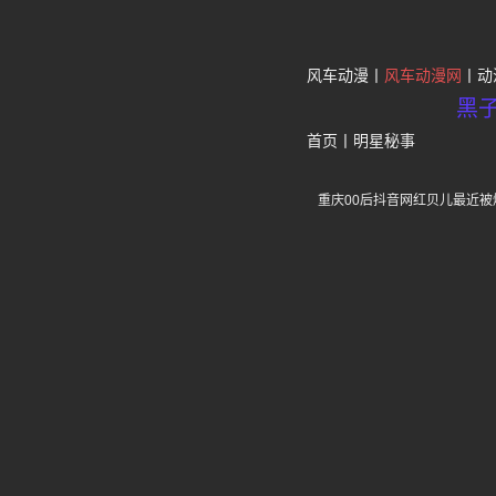
风车动漫
风车动漫网
动
黑
首页
丨
明星秘事
重庆00后抖音网红贝儿最近