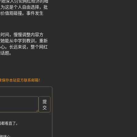
开始深入讨论网红经济的暗
认为这是个人自由选择，批
和价值观碰撞。事件发生
段时间，慢慢调整内容方
望她能从中学到教训，重新
小心。长远来说，整个网红
门话题。
请记录保存本站官方联系邮箱！
提
交
睛都看直了。