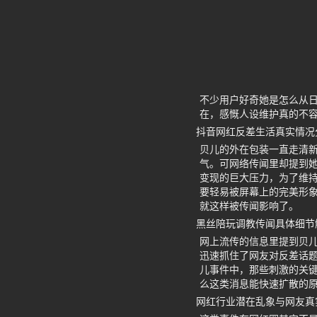
不少用户好奇她是怎么从
在，感慨人设维护真的不
抖音网红反差生活真实情况
贝儿的外在包装一直走清新
气。可网络传闻里却提到
变现的巨大压力，为了维
要轻易被屏幕上的完美形
就这样被传闻影响了。
黑丝陪玩调教传闻具体细节
网上流传的信息里提到贝
迅速抓住了网友对反差话
儿事件中，那些刺激的关
么这类消息能快速扩散的
网红行业潜在乱象与网友真