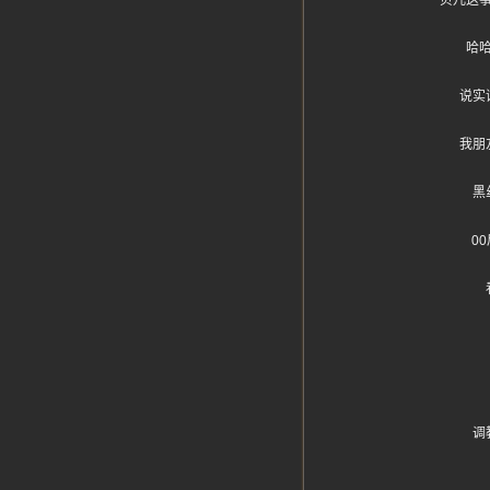
贝儿这
哈
说实
我朋
黑
0
调