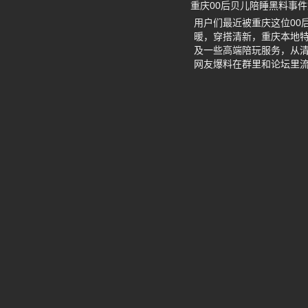
重庆00后贝儿陪睡黑料事
用户们最近被重庆这位00
暖，穿搭清新，重庆本地
及一些高端陪玩服务，从
网友爆料在群里和论坛里