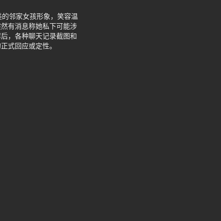
美的邻家女孩形象，笑容温
突然有消息称她私下可能涉
酵后，各种聊天记录截图和
的正式回应或定性。