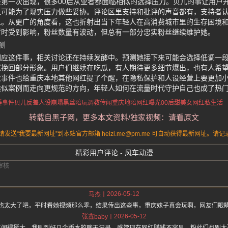
第一次出现，很多00后从业者都面临相似的选择压力。贝儿的事让用户
上可能为了现实压力做些妥协。评论区里支持和批评的声音都有，支持者
象。从更广的角度看，这也折射出当下年轻人在高消费城市里的生存困境
暂时受到影响，粉丝数量有波动，但总有一部分忠实粉丝继续维护她。
测
回应这件事，相关讨论还在持续发酵中。预测她接下来可能会选择低调一
试挽回部分形象。用户们继续在吃瓜，有人期待更多细节爆出，也有人希
次事件也给重庆本地其他网红提了个醒，在隐私保护和人设经营上要更加
类似案例而走向更规范的方向，年轻人如何在流量时代守护自己也成了热
睡事件
贝儿反差人设崩塌
黑丝陪玩调教传闻
重庆地陪网红曝光
00后甜美女网红私生活
转载自黑子网，更多本文资料/独家视频：请看原文
送“我要最新网址”到本站官方邮箱 heizi.me@pm.me 可自动获得最新网址。
精彩用户评论 - 风车动漫
2026-05-12
马杰
也太大了吧，平时看她视频那么乖，结果传出这些事，重庆妹子真会玩啊，网友们眼
2026-05-12
张鑫baby