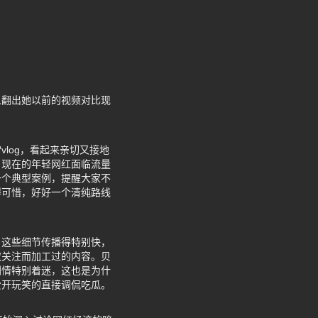
人翻出她以前的视频对比现
log，看起来亲切又接地
。现在的年轻网红面临流量
一个典型案例，提醒大家不
得可惜，好好一个清纯路线
，这些细节传播得特别快，
取关注而加工过的内容。贝
剧情特别着迷，这也是为什
爱开玩笑的直接调侃吃瓜。