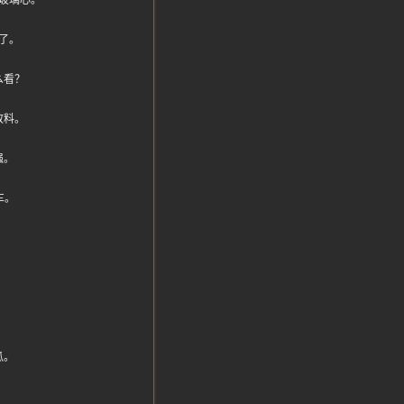
玻璃心。
了。
么看？
放料。
强。
车。
。
瓜。